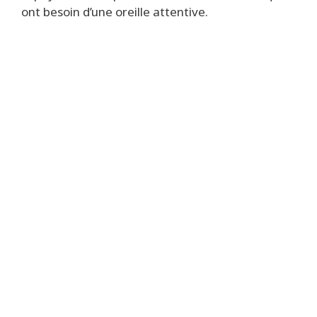
ont besoin d’une oreille attentive.
Nos bénévoles sont
là pour vous écouter.
Appelez maintenant,
sans frais
, au
1 800 567-9699